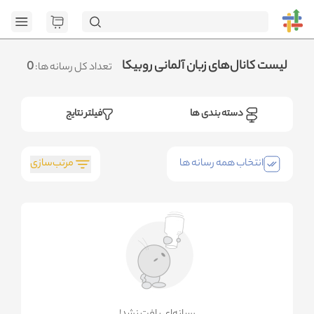
[GET] "https://admin.httb.ir/api/get-media-extremum": <no
response> Failed to fetch
.متوجه شدم
لیست کانال‌های زبان آلمانی روبیکا
0
تعداد کل رسانه ها:
دسته بندی ها
فیلتر نتایج
مرتب‌سازی
انتخاب همه رسانه ها