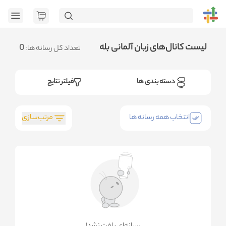
[GET] "https:/
page=1&category_ids=%5B%22121%22%5D&social=Bale&sort_field=or
.متوجه شدم
لیست کانال‌های زبان آلمانی بله
0
تعداد کل رسانه ها:
دسته بندی ها
فیلتر نتایج
مرتب‌سازی
انتخاب همه رسانه ها