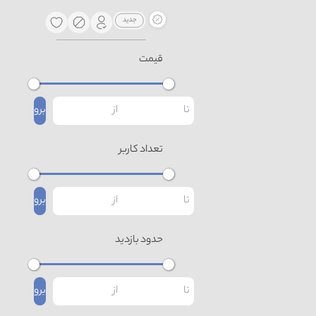
قیمت
برو
تعداد کاربر
برو
حدود بازدید
برو