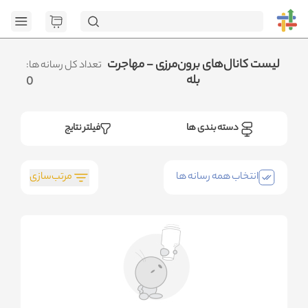
[GET] "https://admin.httb.ir/api/media?
page=1&social=all&sort_field=orders_num&sort_type=desc":
<no response> Failed to fetch
.متوجه شدم
لیست کانال‌های برون‌مرزی - مهاجرت
تعداد کل رسانه ها:
بله
0
دسته بندی ها
فیلتر نتایج
مرتب‌سازی
انتخاب همه رسانه ها