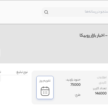
بار بازار روبیکا
نوع تبلیغ:
ت
اطلاعات
حدود بازدید:
تقویم روز
کلیدی
75000
تعداد کاربر:
146000
طرح: