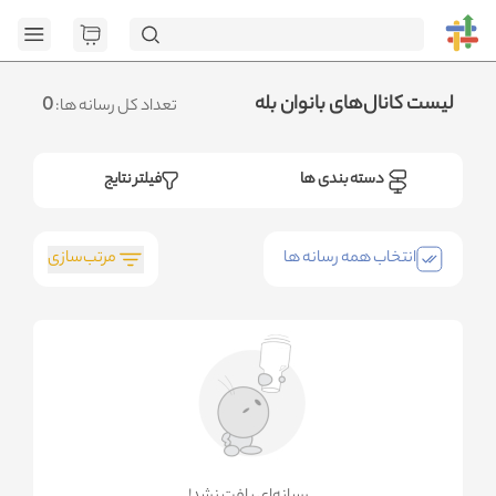
[GET] "https://admin.httb.ir/api/category": <no response>
Failed to fetch
.متوجه شدم
لیست کانال‌های بانوان بله
0
تعداد کل رسانه ها:
دسته بندی ها
فیلتر نتایج
مرتب‌سازی
انتخاب همه رسانه ها