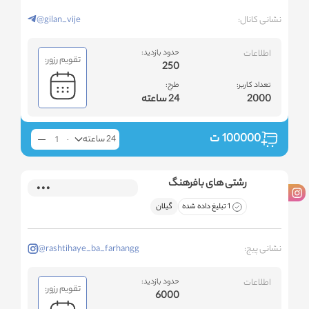
نشانی کانال:
@gilan_vije
اطلاعات
حدود بازدید:
تقویم رزور:
250
تعداد کاربر:
طرح:
2000
24 ساعته
100000
ت
24 ساعته
رشتی های بافرهنگ
1 تبلیغ داده شده
گیلان
نشانی پیج:
@rashtihaye_ba_farhangg
اطلاعات
حدود بازدید:
تقویم رزور:
6000