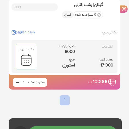
گیلان | رشت | انزلی
0 تبلیغ داده شده
گیلان
نشانی پیج:
@gilanibash
اطلاعات
حدود بازدید:
تقویم رزور:
8000
تعداد کاربر:
طرح:
171000
استوری
100000
ت
استوری
1