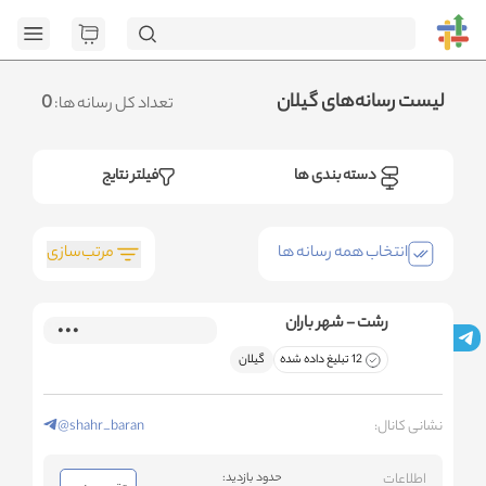
[GET] "https://ad
page=1&category_ids=%5B%2259%22%5D&social=all&sort_field=orde
<n
.متوجه شدم
لیست رسانه‌های گیلان
0
تعداد کل رسانه ها:
دسته بندی ها
فیلتر نتایج
مرتب‌سازی
انتخاب همه رسانه ها
رشت - شهر باران
12 تبلیغ داده شده
گیلان
نشانی کانال:
@shahr_baran
اطلاعات
حدود بازدید: