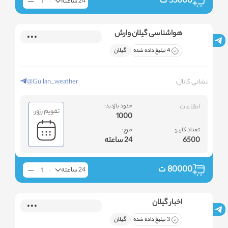
55000
ت
24 ساعته
هواشناسی گیلان وارش
4 تبلیغ داده شده
گیلان
نشانی کانال:
@Guilan_weather
اطلاعات
حدود بازدید:
تقویم رزور:
1000
تعداد کاربر:
طرح:
6500
24 ساعته
80000
ت
24 ساعته
اخبار گیلان
3 تبلیغ داده شده
گیلان