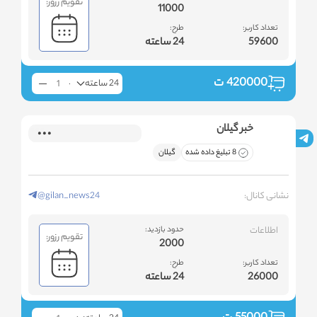
تقویم رزور:
11000
تعداد کاربر:
طرح:
59600
24 ساعته
420000
ت
24 ساعته
خبر گیلان
8 تبلیغ داده شده
گیلان
نشانی کانال:
@gilan_news24
اطلاعات
حدود بازدید:
تقویم رزور:
2000
تعداد کاربر:
طرح:
26000
24 ساعته