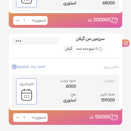
68000
استوری
200000
ت
استوری
سرزمین من گیلان
0 تبلیغ داده شده
گیلان
نشانی پیج:
@guilan_my_land
اطلاعات
حدود بازدید:
تقویم رزور:
6000
تعداد کاربر:
طرح:
159000
استوری
150000
ت
استوری