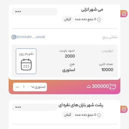
می شهر انزلی
0 تبلیغ داده شده
گیلان
نشانی پیج:
@mishahr__anzali
اطلاعات
حدود بازدید:
تقویم رزور:
2000
تعداد کاربر:
طرح:
10000
استوری
300000
ت
استوری
رشت شهر باران های نقره ای
0 تبلیغ داده شده
گیلان