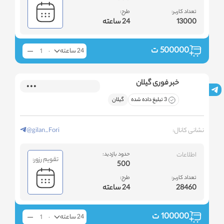
تعداد کاربر:
طرح:
13000
24 ساعته
500000
ت
24 ساعته
خبر فوری گیلان
3 تبلیغ داده شده
گیلان
نشانی کانال:
@gilan_Fori
اطلاعات
حدود بازدید:
تقویم رزور:
500
تعداد کاربر:
طرح:
28460
24 ساعته
100000
ت
24 ساعته