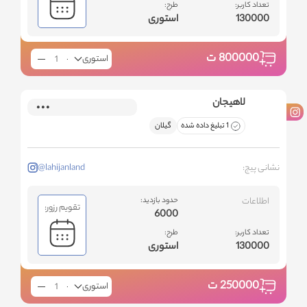
تعداد کاربر:
طرح:
130000
استوری
800000
ت
استوری
لاهیجان
1 تبلیغ داده شده
گیلان
نشانی پیج:
@lahijanland
اطلاعات
حدود بازدید:
تقویم رزور:
6000
تعداد کاربر:
طرح:
130000
استوری
250000
ت
استوری