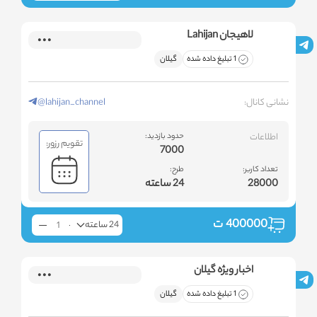
لاهیجان Lahijan
1 تبلیغ داده شده
گیلان
نشانی کانال:
@lahijan_channel
اطلاعات
حدود بازدید:
تقویم رزور:
7000
تعداد کاربر:
طرح:
28000
24 ساعته
400000
ت
24 ساعته
اخبار ویژه گیلان
1 تبلیغ داده شده
گیلان