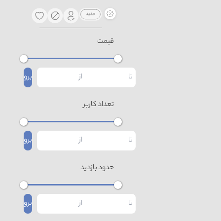
قیمت
برو
تعداد کاربر
برو
حدود بازدید
برو