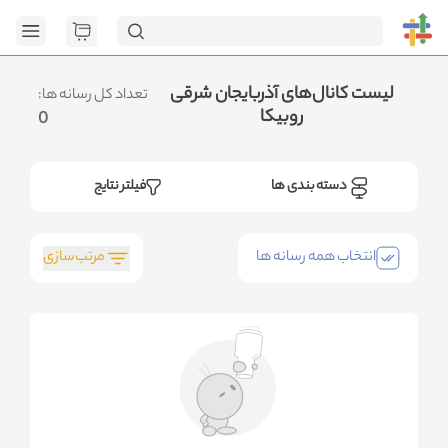
[GET] "https://admin.httb.ir/api/category": <no response>
Failed to fetch
.متوجه شدم
لیست کانال‌های آذربایجان شرقی
تعداد کل رسانه ها:
روبیکا
0
دسته بندی ها
فیلتر نتایج
مرتب‌سازی
انتخاب همه رسانه ها