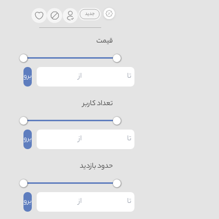
قیمت
برو
تعداد کاربر
برو
حدود بازدید
برو