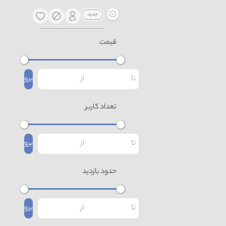
قیمت
برو
تعداد کاربر
برو
حدود بازدید
برو