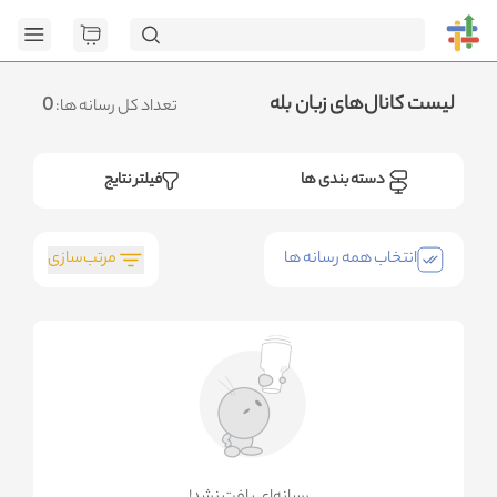
[GET] "https://
page=1&category_ids=%5B%2232%22%5D&social=Bale&sort_field=or
.متوجه شدم
لیست کانال‌های زبان بله
0
تعداد کل رسانه ها:
دسته بندی ها
فیلتر نتایج
مرتب‌سازی
انتخاب همه رسانه ها