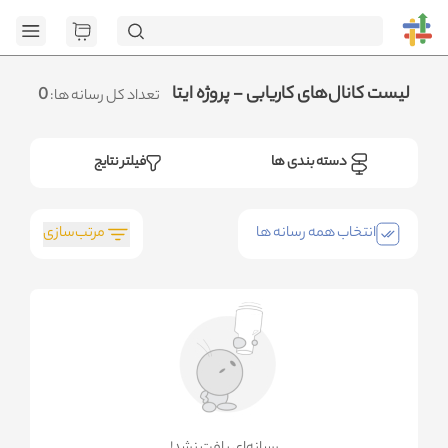
[GET] "https:/
page=1&category_ids=%5B%2228%22%5D&social=Eitaa&sort_field=or
.متوجه شدم
لیست کانال‌های کاریابی - پروژه ایتا
0
تعداد کل رسانه ها:
دسته بندی ها
فیلتر نتایج
مرتب‌سازی
انتخاب همه رسانه ها