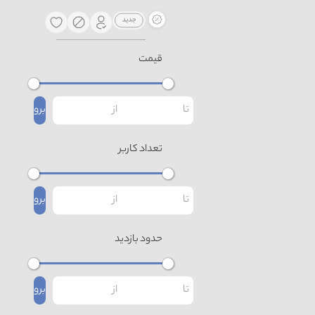
قیمت
برو
تعداد کاربر
برو
حدود بازدید
برو