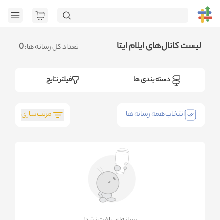
[GET] "https://admin.httb.ir/api/get-media-extremum": <no
response> Failed to fetch
.متوجه شدم
لیست کانال‌های ایلام ایتا
0
تعداد کل رسانه ها:
دسته بندی ها
فیلتر نتایج
مرتب‌سازی
انتخاب همه رسانه ها