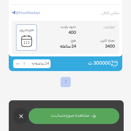
نشانی کانال:
@FouriMarkazi
اطلاعات
حدود بازدید:
تقویم رزور:
400
تعداد کاربر:
طرح:
3400
24 ساعته
300000
ت
24 ساعته
1
مشاهده صورتحساب
ت
راهنمای تبلیغات هدفمند در اینستاگرام و تلگرام