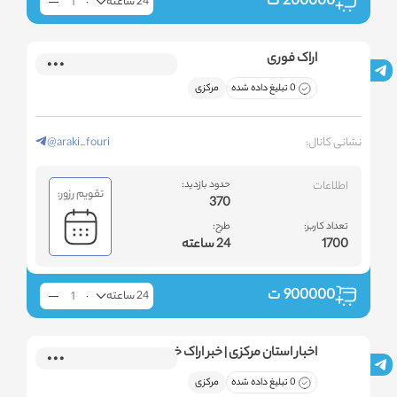
200000
ت
24 ساعته
اراک فوری
0 تبلیغ داده شده
مرکزی
نشانی کانال:
@araki_fouri
اطلاعات
حدود بازدید:
تقویم رزور:
370
تعداد کاربر:
طرح:
1700
24 ساعته
900000
ت
24 ساعته
اخبار استان مرکزی | خبر اراک خمین
0 تبلیغ داده شده
مرکزی