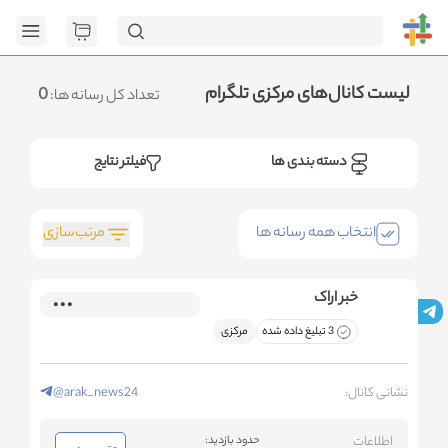
[GET] "https://admin.httb.ir/api/media?
page=1&social=all&sort_field=orders_num&sort_type=desc":
<no response> Failed to fetch
.متوجه شدم
لیست کانال‌های مرکزی تلگرام
0
تعداد کل رسانه ها:
دسته بندی ها
فیلتر نتایج
مرتب‌سازی
انتخاب همه رسانه ها
خبر اراک
3 تبلیغ داده شده
مرکزی
نشانی کانال:
@arak_news24
اطلاعات
حدود بازدید: