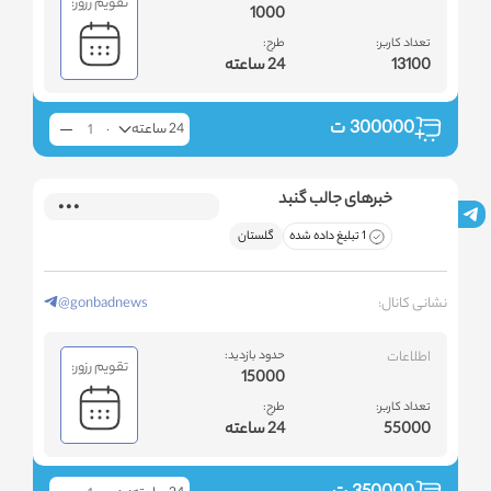
تقویم رزور:
1000
تعداد کاربر:
طرح:
13100
24 ساعته
300000
ت
24 ساعته
خبرهای جالب گنبد
1 تبلیغ داده شده
گلستان
نشانی کانال:
@gonbadnews
اطلاعات
حدود بازدید:
تقویم رزور:
15000
تعداد کاربر:
طرح:
55000
24 ساعته