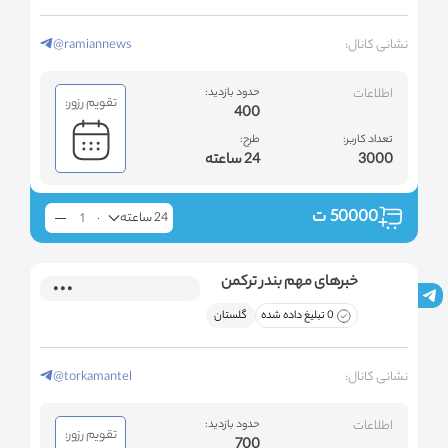
نشانی کانال:
@ramiannews
اطلاعات
حدود بازدید:
تقویم رزور:
400
تعداد کاربر:
طرح:
3000
24 ساعته
50000
ت
24 ساعته
خبرهای مهم بندر ترکمن
0 تبلیغ داده شده
گلستان
نشانی کانال:
@torkamantel
اطلاعات
حدود بازدید:
تقویم رزور:
700