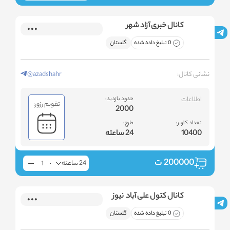
کانال خبری آزاد شهر
0 تبلیغ داده شده
گلستان
نشانی کانال:
@azadshahr
اطلاعات
حدود بازدید:
تقویم رزور:
2000
تعداد کاربر:
طرح:
10400
24 ساعته
200000
ت
24 ساعته
کانال کتول علی آباد نیوز
0 تبلیغ داده شده
گلستان