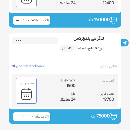
12400
24 ساعته
150000
ت
24 ساعته
تلگرامی بندرترکمن
0 تبلیغ داده شده
گلستان
نشانی کانال:
@bendertorkman
اطلاعات
حدود بازدید:
تقویم رزور:
1500
تعداد کاربر:
طرح:
19700
24 ساعته
75000
ت
24 ساعته