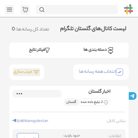
[GET] "https://admin.httb.ir/api/media?
page=1&social=all&sort_field=orders_num&sort_type=desc":
<no response> Failed to fetch
.متوجه شدم
لیست کانال‌های گلستان تلگرام
0
تعداد کل رسانه ها:
دسته بندی ها
فیلتر نتایج
مرتب‌سازی
انتخاب همه رسانه ها
اخبار گلستان
2 تبلیغ داده شده
گلستان
نشانی کانال:
@akhbaregolestan
اطلاعات
حدود بازدید: