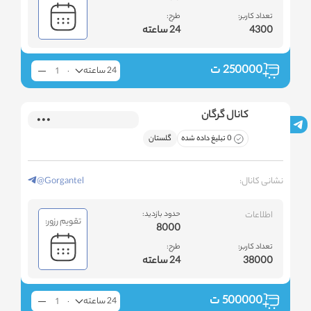
تعداد کاربر:
طرح:
4300
24 ساعته
250000
ت
24 ساعته
کانال گرگان
0 تبلیغ داده شده
گلستان
نشانی کانال:
@Gorgantel
اطلاعات
حدود بازدید:
تقویم رزور:
8000
تعداد کاربر:
طرح:
38000
24 ساعته
500000
ت
24 ساعته