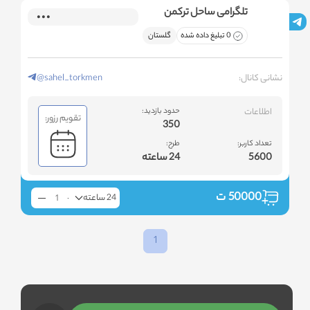
تلگرامی ساحل ترکمن
0 تبلیغ داده شده
گلستان
نشانی کانال:
@sahel_torkmen
اطلاعات
حدود بازدید:
تقویم رزور:
350
تعداد کاربر:
طرح:
5600
24 ساعته
50000
ت
24 ساعته
1