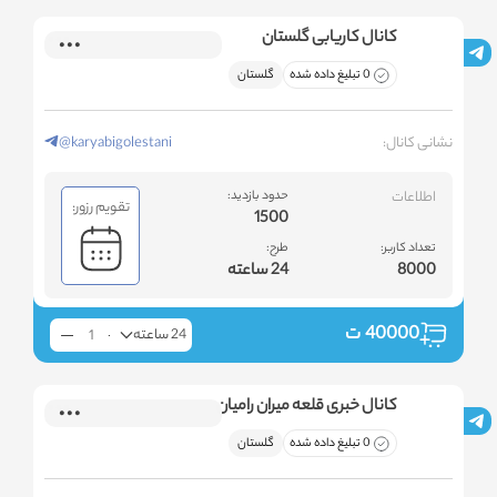
کانال کاریابی گلستان
0 تبلیغ داده شده
گلستان
نشانی کانال:
@karyabigolestani
اطلاعات
حدود بازدید:
تقویم رزور:
1500
تعداد کاربر:
طرح:
8000
24 ساعته
40000
ت
24 ساعته
کانال خبری قلعه میران رامیان
0 تبلیغ داده شده
گلستان