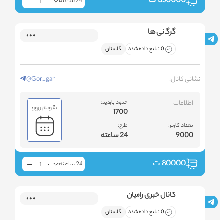
350000
ت
24 ساعته
گرگانی ها
0 تبلیغ داده شده
گلستان
نشانی کانال:
@Gor_gan
اطلاعات
حدود بازدید:
تقویم رزور:
1700
تعداد کاربر:
طرح:
9000
24 ساعته
80000
ت
24 ساعته
کانال خبری رامیان
0 تبلیغ داده شده
گلستان