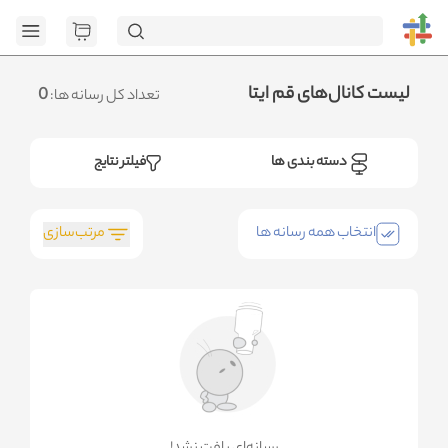
[GET] "https://admin.httb.ir/api/category": <no response>
Failed to fetch
.متوجه شدم
لیست کانال‌های قم ایتا
0
تعداد کل رسانه ها:
دسته بندی ها
فیلتر نتایج
مرتب‌سازی
انتخاب همه رسانه ها