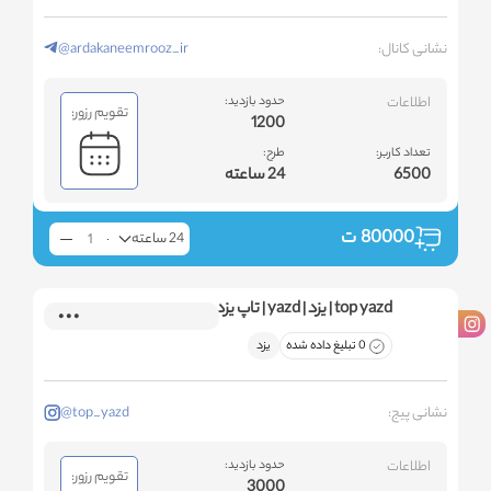
نشانی کانال:
@ardakaneemrooz_ir
اطلاعات
حدود بازدید:
تقویم رزور:
1200
تعداد کاربر:
طرح:
6500
24 ساعته
80000
ت
24 ساعته
top yazd | یزد | yazd | تاپ یزد
0 تبلیغ داده شده
یزد
نشانی پیج:
@top_yazd
اطلاعات
حدود بازدید:
تقویم رزور:
3000