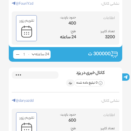
نشانی کانال:
@FouriYzd
اطلاعات
حدود بازدید:
تقویم رزور:
400
تعداد کاربر:
طرح:
3200
24 ساعته
300000
ت
24 ساعته
کانال خبری در یزد
0 تبلیغ داده شده
یزد
نشانی کانال:
@daryazdd
اطلاعات
حدود بازدید:
تقویم رزور:
600
تعداد کاربر:
طرح: