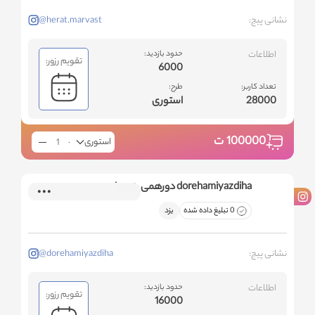
نشانی پیج:
@herat.marvast
اطلاعات
حدود بازدید:
تقویم رزور:
6000
تعداد کاربر:
طرح:
28000
استوری
100000
ت
استوری
dorehamiyazdiha دورهمی یزدیها
0 تبلیغ داده شده
یزد
نشانی پیج:
@dorehamiyazdiha
اطلاعات
حدود بازدید:
تقویم رزور:
16000