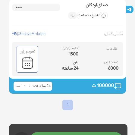
صدای اردکان
0 تبلیغ داده شده
یزد
نشانی کانال:
@SedayeArdakan
اطلاعات
حدود بازدید:
تقویم رزور:
1500
تعداد کاربر:
طرح:
6000
24 ساعته
100000
ت
24 ساعته
1