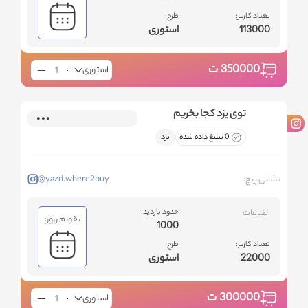
تعداد کاربر:
طرح:
113000
استوری
350000
ت
استوری
توی یزد کجا بخریم
0 تبلیغ داده شده
یزد
نشانی پیج:
@yazd.where2buy
اطلاعات
حدود بازدید:
تقویم رزور:
1000
تعداد کاربر:
طرح:
22000
استوری
300000
ت
استوری