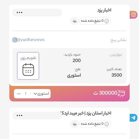
اخبار یزد
0 تبلیغ داده شده
یزد
نشانی پیج:
@yazdfarsnews
اطلاعات
حدود بازدید:
تقویم رزور:
200
تعداد کاربر:
طرح:
3500
استوری
300000
ت
استوری
اخبار استان یزد | خبر میبد اردکان
0 تبلیغ داده شده
یزد