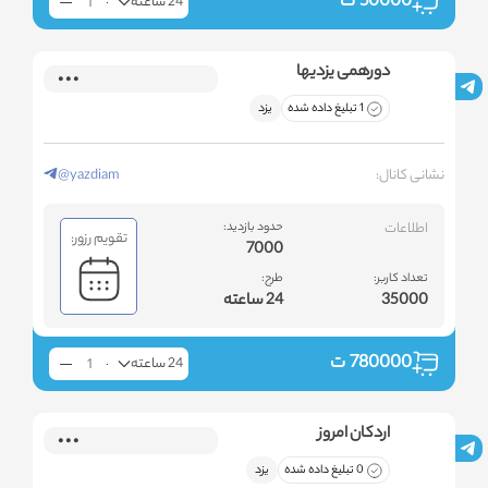
50000
ت
24 ساعته
دورهمی یزدیها
1 تبلیغ داده شده
یزد
نشانی کانال:
@yazdiam
اطلاعات
حدود بازدید:
تقویم رزور:
7000
تعداد کاربر:
طرح:
35000
24 ساعته
780000
ت
24 ساعته
اردکان امروز
0 تبلیغ داده شده
یزد