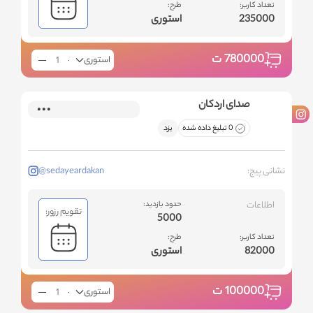
تعداد کاربر:
طرح:
235000
استوری
780000
ت
استوری
صدای اردکان
0 تبلیغ داده شده
یزد
نشانی پیج:
@sedayeardakan
اطلاعات
حدود بازدید:
تقویم رزور:
5000
تعداد کاربر:
طرح:
82000
استوری
100000
ت
استوری