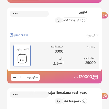
مهریز
0 تبلیغ داده شده
یزد
نشانی پیج:
@mehriz.ir
اطلاعات
حدود بازدید:
تقویم رزور:
3000
تعداد کاربر:
طرح:
25000
استوری
120000
ت
استوری
herat.marvast | yazd | هرات ومروست | یزد
0 تبلیغ داده شده
یزد