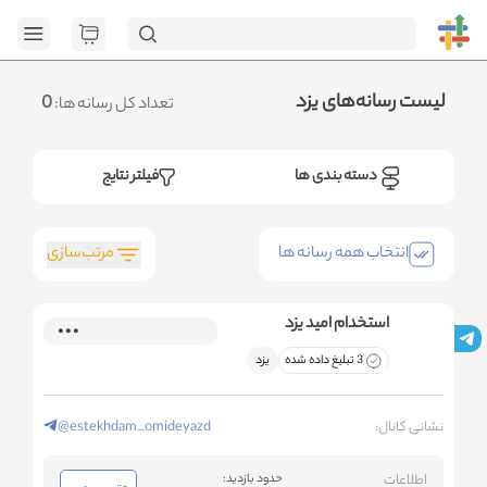
[GET] "https://admin.httb.ir/api/media?
page=1&social=all&sort_field=orders_num&sort_type=desc":
<no response> Failed to fetch
.متوجه شدم
لیست رسانه‌های یزد
0
تعداد کل رسانه ها:
دسته بندی ها
فیلتر نتایج
مرتب‌سازی
انتخاب همه رسانه ها
استخدام امید یزد
3 تبلیغ داده شده
یزد
نشانی کانال:
@estekhdam_omideyazd
اطلاعات
حدود بازدید: