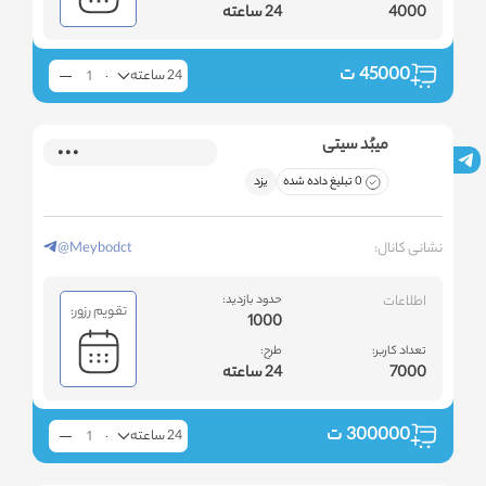
4000
24 ساعته
45000
ت
24 ساعته
میبُد سیتی
0 تبلیغ داده شده
یزد
نشانی کانال:
@Meybodct
اطلاعات
حدود بازدید:
تقویم رزور:
1000
تعداد کاربر:
طرح:
7000
24 ساعته
300000
ت
24 ساعته