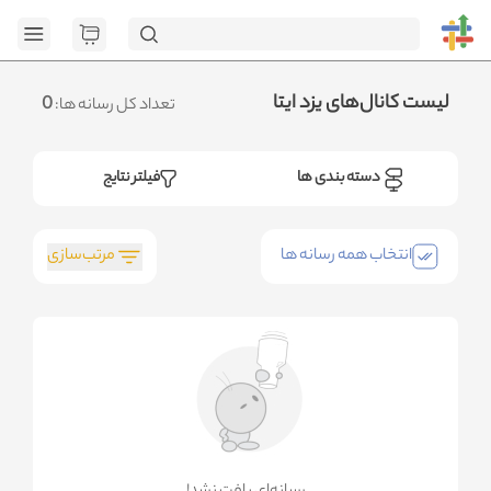
[GET] "https://admin.ht
page=1&category_ids=%5B135%5D&social=Eitaa&sort_field=orders_n
<no res
.متوجه شدم
لیست کانال‌های یزد ایتا
0
تعداد کل رسانه ها:
دسته بندی ها
فیلتر نتایج
مرتب‌سازی
انتخاب همه رسانه ها