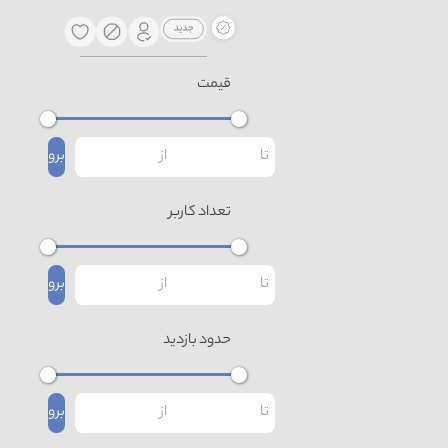
قیمت
برو
تعداد کاربر
برو
حدود بازدید
برو