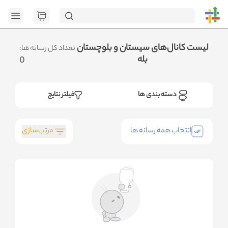
[GET] "https:/
page=1&category_ids=%5B%22134%22%5D&social=Bale&sort_field=or
.متوجه شدم
لیست کانال‌های سیستان و بلوچستان
تعداد کل رسانه ها:
بله
0
دسته بندی ها
فیلتر نتایج
مرتب‌سازی
انتخاب همه رسانه ها