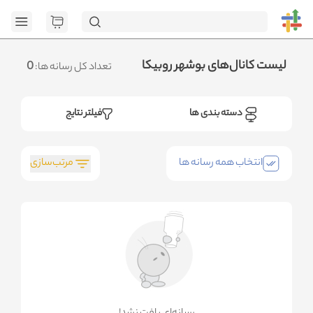
[GET] "https://admin.httb.ir/api/get-media-extremum": <no
response> Failed to fetch
.متوجه شدم
لیست کانال‌های بوشهر روبیکا
0
تعداد کل رسانه ها:
دسته بندی ها
فیلتر نتایج
مرتب‌سازی
انتخاب همه رسانه ها