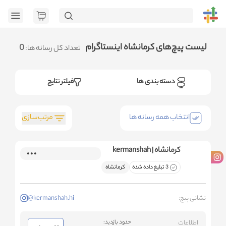
[GET] "https://admin.httb.ir/api/category": <no response>
Failed to fetch
.متوجه شدم
لیست پیچ‌های کرمانشاه اینستاگرام
0
تعداد کل رسانه ها:
دسته بندی ها
فیلتر نتایج
مرتب‌سازی
انتخاب همه رسانه ها
کرمانشاه | kermanshah
3 تبلیغ داده شده
کرمانشاه
نشانی پیج:
@kermanshah.hi
اطلاعات
حدود بازدید: