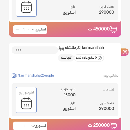
تعداد کاربر:
طرح:
290000
استوری
450000
ت
استوری
kermanshah | کرمانشاه پیپل
0 تبلیغ داده شده
کرمانشاه
نشانی پیج:
@kermanshahp25eople
اطلاعات
حدود بازدید:
تقویم رزور:
15000
تعداد کاربر:
طرح:
290000
استوری
250000
ت
استوری