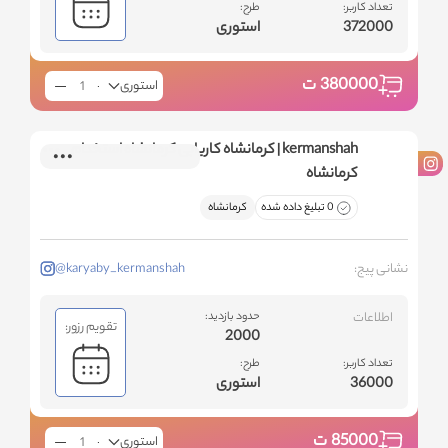
تعداد کاربر:
طرح:
372000
استوری
380000
ت
استوری
kermanshah | کرمانشاه کاریابی کرمانشاه استخدام
کرمانشاه
0 تبلیغ داده شده
کرمانشاه
نشانی پیج:
@karyaby_kermanshah
اطلاعات
حدود بازدید:
تقویم رزور:
2000
تعداد کاربر:
طرح:
36000
استوری
85000
ت
استوری