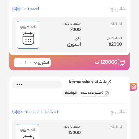
نشانی پیج:
@shari.paveh
اطلاعات
حدود بازدید:
تقویم رزور:
7000
تعداد کاربر:
طرح:
82000
استوری
120000
ت
استوری
کرمانشاه | kermanshah
0 تبلیغ داده شده
کرمانشاه
نشانی پیج:
@kermanshah_kurdvari
اطلاعات
حدود بازدید:
تقویم رزور:
15000