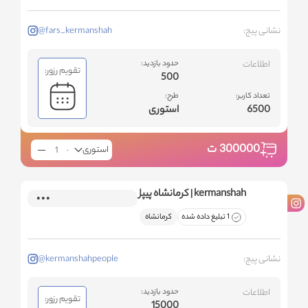
نشانی پیج:
@fars_kermanshah
اطلاعات
حدود بازدید:
تقویم رزور:
500
تعداد کاربر:
طرح:
6500
استوری
300000
ت
استوری
kermanshah | کرمانشاه پیپل
1 تبلیغ داده شده
کرمانشاه
نشانی پیج:
@kermanshahpeople
اطلاعات
حدود بازدید:
تقویم رزور:
15000