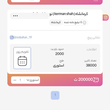
کرمانشاه | kerman shah | نو بهار | nobahar
0 تبلیغ داده شده
کرمانشاه
نشانی پیج:
@nobahar_19
اطلاعات
حدود بازدید:
تقویم رزور:
2000
تعداد کاربر:
طرح:
38000
استوری
200000
ت
استوری
1