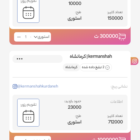
تقویم رزور:
10000
تعداد کاربر:
طرح:
150000
استوری
300000
ت
استوری
kermanshah | کرمانشاه
2 تبلیغ داده شده
کرمانشاه
نشانی پیج:
@kermanshahkurdaneh
اطلاعات
حدود بازدید:
تقویم رزور:
23000
تعداد کاربر:
طرح:
712000
استوری