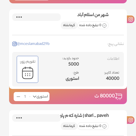
شهر من اسلام آباد
0 تبلیغ داده شده
کرمانشاه
نشانی پیج:
@mceslamabad29b
اطلاعات
حدود بازدید:
تقویم رزور:
5000
تعداد کاربر:
طرح:
40000
استوری
80000
ت
استوری
shari _ paveh | شاره که م پاوه
0 تبلیغ داده شده
کرمانشاه