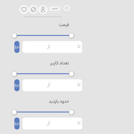
قیمت
برو
تعداد کاربر
برو
حدود بازدید
برو