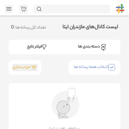
[GET] "https://admin.httb.ir/api/category": <no response>
Failed to fetch
.متوجه شدم
لیست کانال‌های مازندران ایتا
0
تعداد کل رسانه ها:
دسته بندی ها
فیلتر نتایج
مرتب‌سازی
انتخاب همه رسانه ها