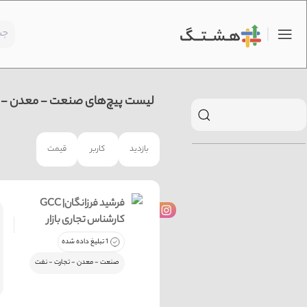
لیست پیچ‌های صنعت - معدن - تج
بازدید
کاربر
قیمت
GCC فرشید فرزانگان|
کارشناس تجاری بازار
1 تبلیغ داده شده
صنعت - معدن - تجارت - نفت