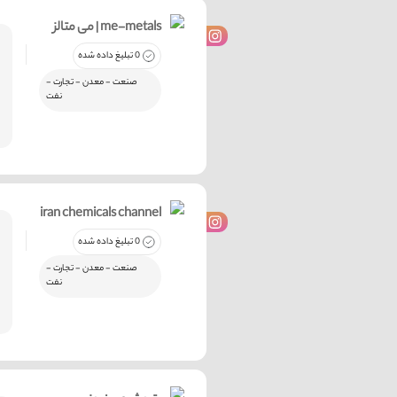
می متالز | me-metals
0 تبلیغ داده شده
صنعت - معدن - تجارت -
نفت
iran chemicals channel
0 تبلیغ داده شده
صنعت - معدن - تجارت -
نفت