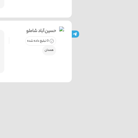
حسین آباد شاملو
0 تبلیغ داده شده
همدان