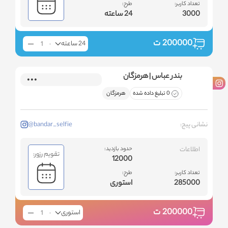
تعداد کاربر:
طرح:
3000
24 ساعته
200000
ت
24 ساعته
بندر عباس | هرمزگان
0 تبلیغ داده شده
هرمزگان
نشانی پیج:
@bandar_selfie
اطلاعات
حدود بازدید:
تقویم رزور:
12000
تعداد کاربر:
طرح:
285000
استوری
200000
ت
استوری