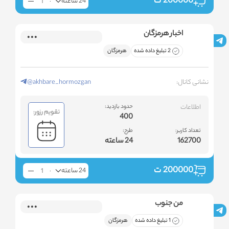
200000
ت
24 ساعته
اخبار هرمزگان
2 تبلیغ داده شده
هرمزگان
نشانی کانال:
@akhbare_hormozgan
اطلاعات
حدود بازدید:
تقویم رزور:
400
تعداد کاربر:
طرح:
162700
24 ساعته
200000
ت
24 ساعته
من جنوب
1 تبلیغ داده شده
هرمزگان