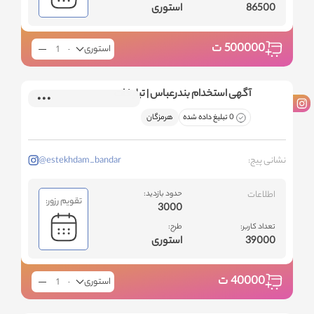
86500
استوری
500000
ت
استوری
آگهی استخدام بندرعباس | تبلیغات
0 تبلیغ داده شده
هرمزگان
نشانی پیج:
@estekhdam_bandar
اطلاعات
حدود بازدید:
تقویم رزور:
3000
تعداد کاربر:
طرح:
39000
استوری
40000
ت
استوری