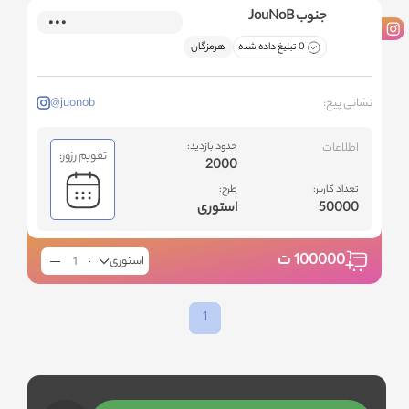
جنوب JouNoB
0 تبلیغ داده شده
هرمزگان
نشانی پیج:
@juonob
اطلاعات
حدود بازدید:
تقویم رزور:
2000
تعداد کاربر:
طرح:
50000
استوری
100000
ت
استوری
1