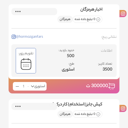
اخبار هرمزگان
0 تبلیغ داده شده
هرمزگان
نشانی پیج:
@hormozganfars
اطلاعات
حدود بازدید:
تقویم رزور:
500
تعداد کاربر:
طرح:
3500
استوری
300000
ت
استوری
کیش جابز | استخدام | کار درکیش
0 تبلیغ داده شده
هرمزگان