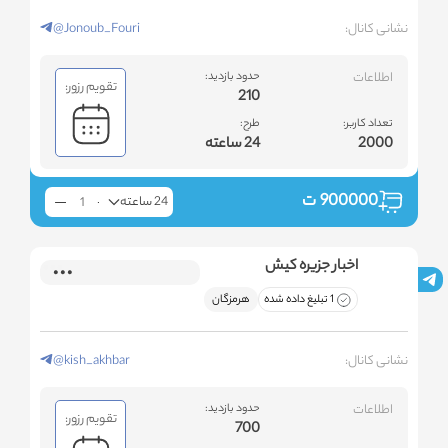
نشانی کانال:
@Jonoub_Fouri
اطلاعات
حدود بازدید:
تقویم رزور:
210
تعداد کاربر:
طرح:
2000
24 ساعته
900000
ت
24 ساعته
اخبار جزیره کیش
1 تبلیغ داده شده
هرمزگان
نشانی کانال:
@kish_akhbar
اطلاعات
حدود بازدید:
تقویم رزور:
700