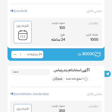
نشانی کانال:
@JouNoB
اطلاعات
حدود بازدید:
تقویم رزور:
100
تعداد کاربر:
طرح:
1000
24 ساعته
80000
ت
24 ساعته
آگهی استخدام بندرعباس
1 تبلیغ داده شده
هرمزگان
نشانی کانال:
@estekhdam_bandarabas
اطلاعات
حدود بازدید:
تقویم رزور:
350