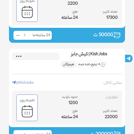
تقویم رزور:
2200
تعداد کاربر:
طرح:
17300
24 ساعته
50000
ت
24 ساعته
Kish Jobs | کیش جابز
4 تبلیغ داده شده
هرمزگان
نشانی کانال:
@KishJobs
اطلاعات
حدود بازدید:
تقویم رزور:
1200
تعداد کاربر:
طرح:
22000
24 ساعته