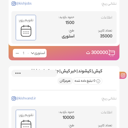
نشانی پیج:
@kishjobs
اطلاعات
حدود بازدید:
تقویم رزور:
1500
تعداد کاربر:
طرح:
35000
استوری
300000
ت
استوری
کیش | کیشوند | خبر کیش | جزیره کیش | kish
0 تبلیغ داده شده
هرمزگان
نشانی پیج:
@kishvand.ir
اطلاعات
حدود بازدید:
تقویم رزور:
10000
تعداد کاربر:
طرح: