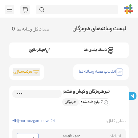
[GET] "https://admin.httb.ir/api/category": <no response>
Failed to fetch
.متوجه شدم
لیست رسانه‌های هرمزگان
0
تعداد کل رسانه ها:
دسته بندی ها
فیلتر نتایج
مرتب‌سازی
انتخاب همه رسانه ها
خبر هرمزگان و کیش و قشم
7 تبلیغ داده شده
هرمزگان
نشانی کانال:
@hormozgan_news24
اطلاعات
حدود بازدید: