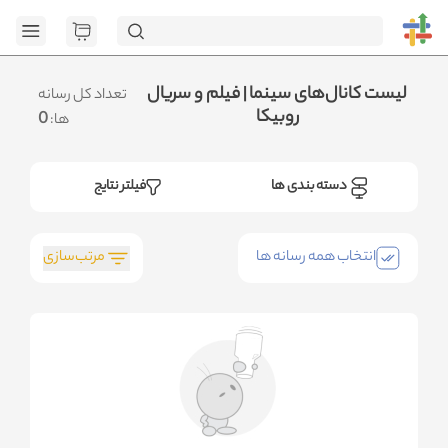
[GET] "https://admin.httb.ir/api/get-media-extremum": <no
response> Failed to fetch
.متوجه شدم
لیست کانال‌های سینما | فیلم و سریال
تعداد کل رسانه
روبیکا
0
ها:
دسته بندی ها
فیلتر نتایج
مرتب‌سازی
انتخاب همه رسانه ها